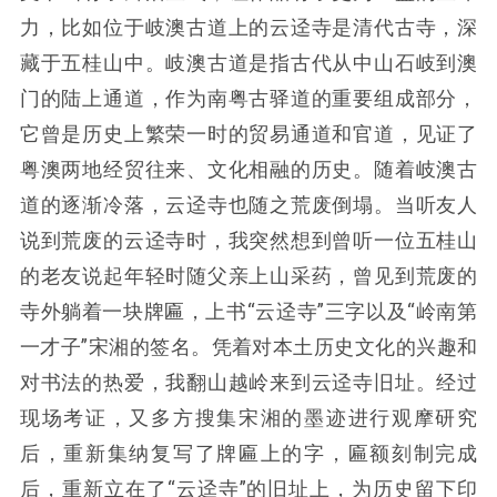
力，比如位于岐澳古道上的云迳寺是清代古寺，深
藏于五桂山中。岐澳古道是指古代从中山石岐到澳
门的陆上通道，作为南粤古驿道的重要组成部分，
它曾是历史上繁荣一时的贸易通道和官道，见证了
粤澳两地经贸往来、文化相融的历史。随着岐澳古
道的逐渐冷落，云迳寺也随之荒废倒塌。当听友人
说到荒废的云迳寺时，我突然想到曾听一位五桂山
的老友说起年轻时随父亲上山采药，曾见到荒废的
寺外躺着一块牌匾，上书“云迳寺”三字以及“岭南第
一才子”宋湘的签名。凭着对本土历史文化的兴趣和
对书法的热爱，我翻山越岭来到云迳寺旧址。经过
现场考证，又多方搜集宋湘的墨迹进行观摩研究
后，重新集纳复写了牌匾上的字，匾额刻制完成
后，重新立在了“云迳寺”的旧址上，为历史留下印