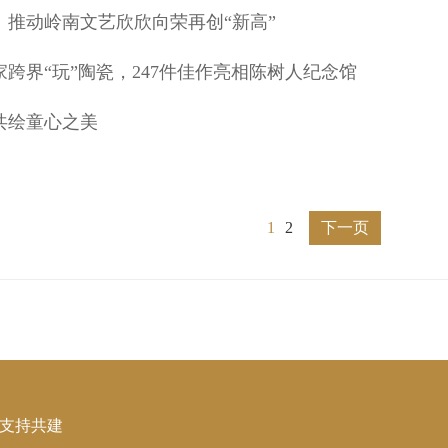
：推动岭南文艺欣欣向荣再创“新高”
跨界“玩”陶瓷，247件佳作亮相陈树人纪念馆
共绘童心之美
1
2
下一页
院支持共建