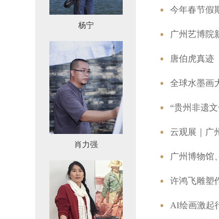
今年春节假
杨宁
广州艺博院
唐伯虎真迹
全球水墨画大
“贵州非遗文
云观展｜广
肖力强
广州博物馆
许鸿飞雕塑
AI绘画激起