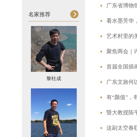
广东省博物
名家推荐
看水墨芳华，
艺术村里的
聚焦两会｜
首届全国插
黎柱成
广东文旅何以
有“颜值”，
暨大教授陈
这副太空春