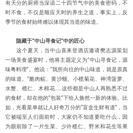
有天分的厨师当深谙二十四节气中的美食密码，不
时不食，不仅是顺应天时的养生之道，事实上，反
季节的食材始终难以体现其当造的味道。
隐藏于“中山寻食记”中的匠心
这个夏天，当中山喜来登酒店邀请樊志源策划
一场美食盛宴时，他将主题定义为“中山寻食记，源
味粤料理”。他说：“我所向往的中山味道，就是原真
的味道。”脆肉鲩、黄沙蚬、小榄菊花、神湾菠萝、
水蟹、榄仁、木棉花……这些都是中山人再熟悉不过
的食材，却在他的“包装”下给人焕然一新的体验。比
如，光看菜单就让人好奇万分的“盲盒生财有道”，当
它被端至人们面前时，大家仍不知道要吃什么，因
为眼前除了一片生菜、少许榄仁、野米和花生等果