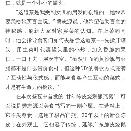
仁，就是一个小小的罐头。
“这道菜是我受到女儿的启发而创造的，她经常
要我给她买盲盒玩。” 樊志源说，他希望借助盲盒的
神秘感，刷新大家对家乡菜的认知。在上菜的同
时，他会指导食客们如何去品尝这道菜——先掀开罐
头，用生菜叶包裹罐头里的小炒，加入香脆的果
仁，一口下去，层次丰富。“虽然里面的黄沙蚬与菜
脯都不是什么贵价食材，但这种DIY的餐饮方式充满
了互动性与仪式感，而能与食客产生互动的菜式，
才是有生命力的餐饮。”
在本次盛宴中首发的“廿年陈皮烧鹅酿燕窝”，可
以说是樊志源以美食书写的一则心愿。在选料上，
它不失尊贵，选用了极品官燕、20年以上的新会陈
皮；在外观上，它包容了传统，延续广东脆皮烧鹅