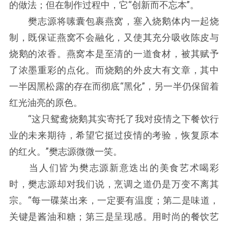
的做法；但在制作过程中，它“创新而不忘本”。
樊志源将嗉囊包裹燕窝，塞入烧鹅体内一起烧
制，既保证燕窝不会融化，又使其充分吸收陈皮与
烧鹅的浓香。燕窝本是至清的一道食材，被其赋予
了浓墨重彩的点化。而烧鹅的外皮大有文章，其中
一半因黑松露的存在而彻底“黑化”，另一半仍保留着
红光油亮的原色。
“这只鸳鸯烧鹅其实寄托了我对疫情之下餐饮行
业的未来期待，希望它挺过疫情的考验，恢复原本
的红火。”樊志源微微一笑。
当人们皆为樊志源新意迭出的美食艺术喝彩
时，樊志源却对我们说，烹调之道仍是万变不离其
宗。“每一碟菜出来，一定要有温度；第二是味道，
关键是酱油和糖；第三是呈现感。用时尚的餐饮艺