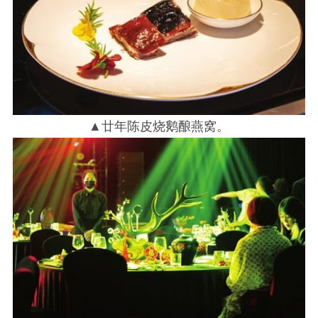
▲廿年陈皮烧鹅酿燕窝。