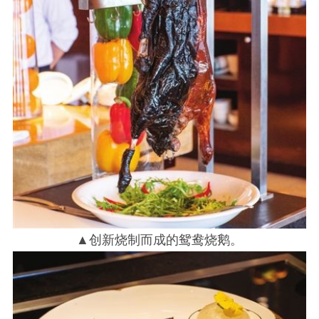
▲创新烧制而成的鸳鸯烧鹅。