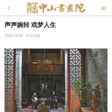


声声婉转 戏梦人生
2022-10-09
中山日报