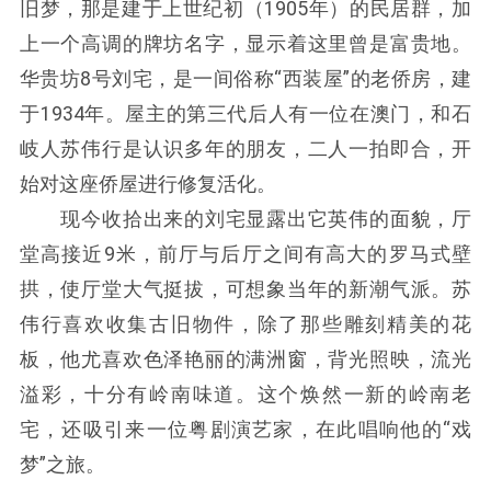
旧梦，那是建于上世纪初（1905年）的民居群，加
上一个高调的牌坊名字，显示着这里曾是富贵地。
华贵坊8号刘宅，是一间俗称“西装屋”的老侨房，建
于1934年。屋主的第三代后人有一位在澳门，和石
岐人苏伟行是认识多年的朋友，二人一拍即合，开
始对这座侨屋进行修复活化。
现今收拾出来的刘宅显露出它英伟的面貌，厅
堂高接近9米，前厅与后厅之间有高大的罗马式壁
拱，使厅堂大气挺拔，可想象当年的新潮气派。苏
伟行喜欢收集古旧物件，除了那些雕刻精美的花
板，他尤喜欢色泽艳丽的满洲窗，背光照映，流光
溢彩，十分有岭南味道。这个焕然一新的岭南老
宅，还吸引来一位粤剧演艺家，在此唱响他的“戏
梦”之旅。