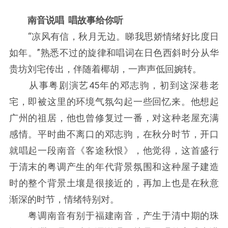
南音说唱 唱故事给你听
“凉风有信，秋月无边。睇我思娇情绪好比度日
如年。”熟悉不过的旋律和唱词在日色西斜时分从华
贵坊刘宅传出，伴随着椰胡，一声声低回婉转。
从事粤剧演艺45年的邓志驹，初到这深巷老
宅，即被这里的环境气氛勾起一些回忆来。他想起
广州的祖居，他也曾修复过一番，对这种老屋充满
感情。平时曲不离口的邓志驹，在秋分时节，开口
就唱起一段南音《客途秋恨》，他觉得，这首盛行
于清末的粤调产生的年代背景氛围和这种屋子建造
时的整个背景土壤是很接近的，再加上也是在秋意
渐深的时节，情绪特别对。
粤调南音有别于福建南音，产生于清中期的珠