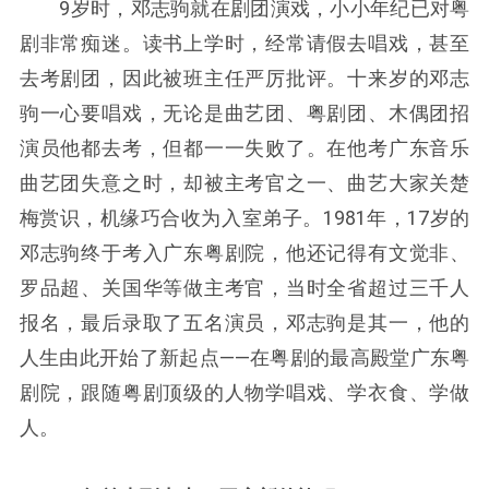
9岁时，邓志驹就在剧团演戏，小小年纪已对粤
剧非常痴迷。读书上学时，经常请假去唱戏，甚至
去考剧团，因此被班主任严厉批评。十来岁的邓志
驹一心要唱戏，无论是曲艺团、粤剧团、木偶团招
演员他都去考，但都一一失败了。在他考广东音乐
曲艺团失意之时，却被主考官之一、曲艺大家关楚
梅赏识，机缘巧合收为入室弟子。1981年，17岁的
邓志驹终于考入广东粤剧院，他还记得有文觉非、
罗品超、关国华等做主考官，当时全省超过三千人
报名，最后录取了五名演员，邓志驹是其一，他的
人生由此开始了新起点——在粤剧的最高殿堂广东粤
剧院，跟随粤剧顶级的人物学唱戏、学衣食、学做
人。