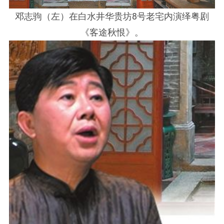
邓志驹（左）在白水井华贵坊8号老宅内演绎粤剧
《客途秋恨》。