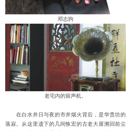
邓志驹
老宅内的留声机。
在白水井日与夜的市井烟火背后，是华贵坊的
落寂。从这里遗下的几间恢宏的古老大屋溯回前尘