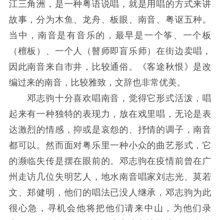
江三角洲，是一种粤语说唱，就是用唱的方式来讲
故事，分为木鱼、龙舟、板眼、南音、粤讴五种。
当中，南音是有音乐的，最早是一个筝、一个板
（檀板）、一个人（瞽师即盲乐师）在街边卖唱，
因此南音来自市井，比较通俗。《客途秋恨》是改
编过来的南音，比较雅致，文辞也非常优美。
邓志驹十分喜欢唱南音，觉得它形式活泼，唱
起来有一种独特的表现力，放在戏里唱，无论是表
达激烈的情感，抑或是哀怨的、抒情的调子，南音
都可以。然而面对粤乐里一种小众的曲艺形式，它
的濒临失传是摆在眼前的。邓志驹在疫情前曾在广
州走访几位失明艺人，地水南音唱家刘志光、莫若
文、郑健明，他们的唱法已没人继承，邓志驹为此
很心急，寻机会他将把他们请来中山，为他们录