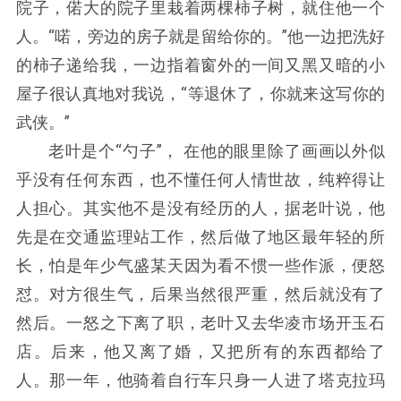
院子，偌大的院子里栽着两棵柿子树，就住他一个
人。“喏，旁边的房子就是留给你的。”他一边把洗好
的柿子递给我，一边指着窗外的一间又黑又暗的小
屋子很认真地对我说，“等退休了，你就来这写你的
武侠。”
老叶是个“勺子”， 在他的眼里除了画画以外似
乎没有任何东西，也不懂任何人情世故，纯粹得让
人担心。其实他不是没有经历的人，据老叶说，他
先是在交通监理站工作，然后做了地区最年轻的所
长，怕是年少气盛某天因为看不惯一些作派，便怒
怼。对方很生气，后果当然很严重，然后就没有了
然后。一怒之下离了职，老叶又去华凌市场开玉石
店。后来，他又离了婚，又把所有的东西都给了
人。那一年，他骑着自行车只身一人进了塔克拉玛