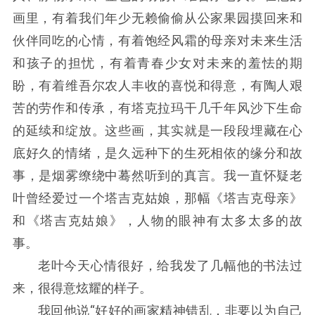
画里，有着我们年少无赖偷偷从公家果园摸回来和
伙伴同吃的心情，有着饱经风霜的母亲对未来生活
和孩子的担忧，有着青春少女对未来的羞怯的期
盼，有着维吾尔农人丰收的喜悦和得意，有陶人艰
苦的劳作和传承，有塔克拉玛干几千年风沙下生命
的延续和绽放。这些画，其实就是一段段埋藏在心
底好久的情绪，是久远种下的生死相依的缘分和故
事，是烟雾缭绕中蓦然听到的真言。我一直怀疑老
叶曾经爱过一个塔吉克姑娘，那幅《塔吉克母亲》
和《塔吉克姑娘》，人物的眼神有太多太多的故
事。
老叶今天心情很好，给我发了几幅他的书法过
来，很得意炫耀的样子。
我回他说“好好的画家精神错乱，非要以为自己