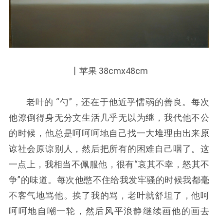
丨苹果 38cmx48cm
老叶的 “勺”，还在于他近乎懦弱的善良。每次
他潦倒得身无分文生活几乎无以为继，我代他不公
的时候，他总是呵呵呵地自己找一大堆理由出来原
谅社会原谅别人，然后把所有的困难自己咽了。这
一点上，我相当不佩服他，很有“哀其不幸，怒其不
争”的味道。每次他憋不住给我发牢骚的时候我都毫
不客气地骂他。挨了我的骂，老叶就舒坦了，他呵
呵呵地自嘲一轮，然后风平浪静继续画他的画去