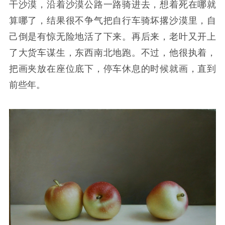
干沙漠，沿着沙漠公路一路骑进去，想着死在哪就
算哪了，结果很不争气把自行车骑坏撂沙漠里，自
己倒是有惊无险地活了下来。再后来，老叶又开上
了大货车谋生，东西南北地跑。不过，他很执着，
把画夹放在座位底下，停车休息的时候就画，直到
前些年。