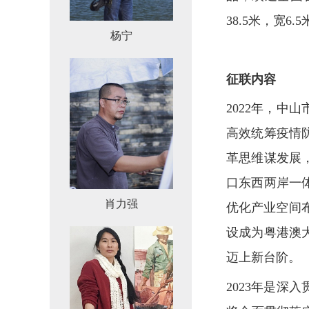
38.5米，宽6
杨宁
征联内容
2022年，
高效统筹疫情
革思维谋发展
口东西两岸一
肖力强
优化产业空间
设成为粤港澳
迈上新台阶。
2023年是深