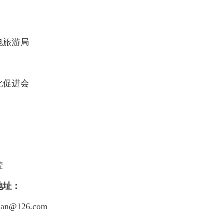
电旅游局
化促进会
2
莹
地址：
lian@126.com