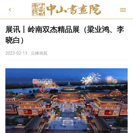


展讯丨岭南双杰精品展（梁业鸿、李
晓白）
2023-02-13
云峰画苑