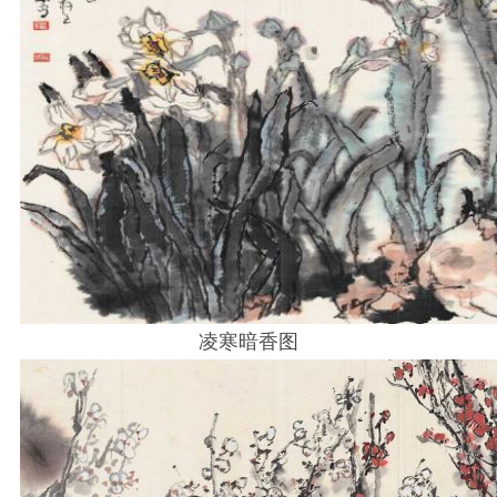
凌寒暗香图