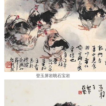
登玉屏岩眺石宝岩