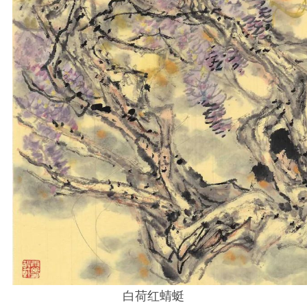
白荷红蜻蜓