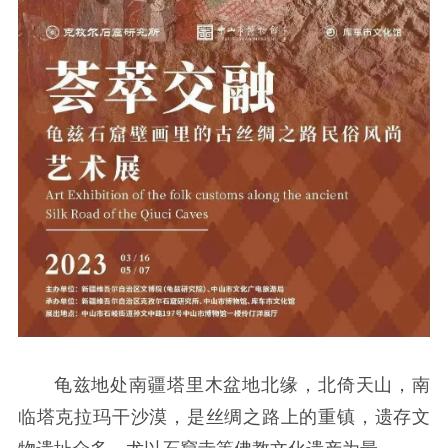
龟兹地处南疆塔里木盆地北缘，北倚天山，南
临塔克拉玛干沙漠，是丝绸之路上的重镇，遗存文