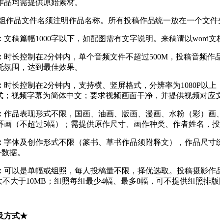
作品均需提供原始素材。
/组作品文件名须注明作品名称。所有投稿作品统一放在一个文
：
文稿篇幅1000字以下，如配图需有文字说明。来稿请以word
：
时长控制在2分钟内，单个音频文件不超过500M，投稿音频作
托氛围，达到最佳效果。
：
时长控制在2分钟内，支持横、竖屏格式，分辨率为1080P以上
格式；视频字幕为简体中文；要求视频画面干净，并提供视频对应
：
作品表现形式不限，国画、油画、版画、漫画、水粉（彩）画
环画（不超过5幅）；需提供原作尺寸、画作种类、作者姓名，投
：
字体及创作形式不限（篆书、草书作品须附释文），作品尺寸
子数据。
：
可以是单幅或组照，每人投稿量不限，择优选取。投稿摄影作品
最大不大于10MB；组照每组最少4幅、最多8幅，可不提供组照
及方式★