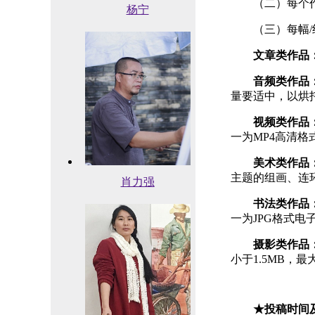
（二）每个
杨宁
（三）每幅
文章类作品
音频类作品
量要适中，以烘
视频类作品
一为MP4高清
美术类作品
主题的组画、连
肖力强
书法类作品
一为JPG格式电
摄影类作品
小于1.5MB，
★投稿时间