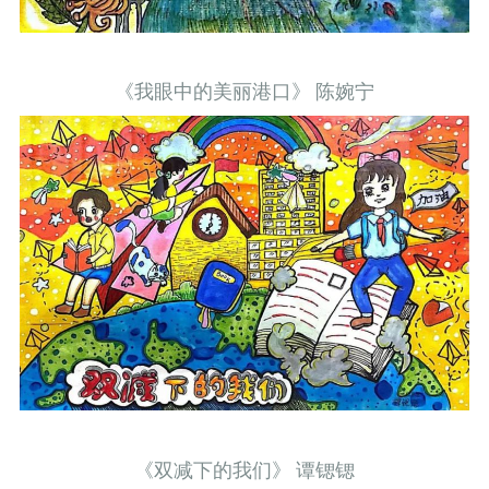
《我眼中的美丽港口》 陈婉宁
《双减下的我们》 谭锶锶