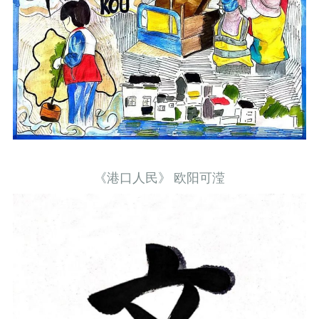
《港口人民》 欧阳可滢