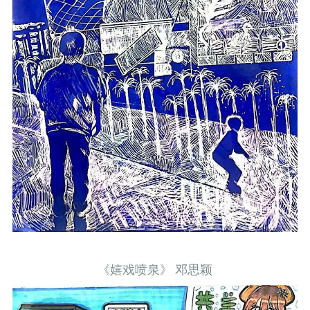
《嬉戏喷泉》 邓思颖