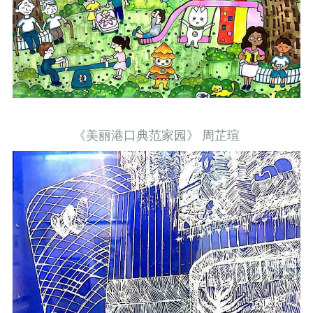
《美丽港口典范家园》 周芷瑄