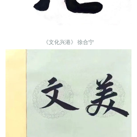
《文化兴港》 徐合宁