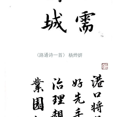
《路通诗一首》 杨烨妍