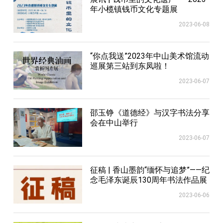
年小榄镇钱币文化专题展
2023-06-08
“你点我送”2023年中山美术馆流动
巡展第三站到东凤啦！
2023-06-07
邵玉铮《道德经》与汉字书法分享
会在中山举行
2023-06-07
征稿 | 香山墨韵“缅怀与追梦”——纪
念毛泽东诞辰130周年书法作品展
2023-06-06